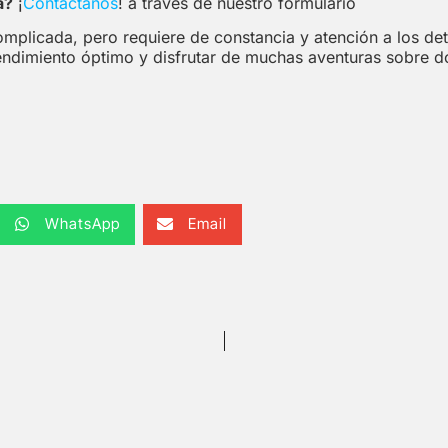
a?
¡
Contáctanos
!
a través de nuestro formulario
complicada, pero requiere de constancia y atención a los d
n rendimiento óptimo y disfrutar de muchas aventuras sobre d
WhatsApp
Email