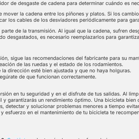
didor de desgaste de cadena para determinar cuándo es nec
over la cadena entre los piñones y platos. Si los cambios
car los cables de los desviadores periódicamente para gar
arte de la transmisión. Al igual que la cadena, sufren desg
ado desgastados, es necesario reemplazarlos para garantiza
sión, sigue las recomendaciones del fabricante para su man
ineación de las ruedas y el estado de los rodamientos.
la dirección esté bien ajustada y que no haya holguras.
segúrate de que funcionan correctamente.
sión en tu seguridad y en el disfrute de tus salidas. Al limp
il y garantizarás un rendimiento óptimo. Una bicicleta bie
detectar y solucionar problemas menores a tiempo evitará 
o y esfuerzo en el mantenimiento de tu bicicleta te recompe