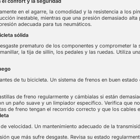
 el confort y la seguridad
tamente en el agarre, la comodidad y la resistencia a los 
ción inestable, mientras que una presión demasiado alta pu
 presión adecuada para tus neumáticos.
icleta sólida
 desgaste prematuro de los componentes y comprometer la s
anillar, la tija de sillín, los pedales y las ruedas. Utiliza u
juego
tes de tu bicicleta. Un sistema de frenos en buen estado e
astillas de freno regularmente y cámbialas si están demasi
on un paño suave y un limpiador específico. Verifica que n
s de freno tengan el recorrido correcto y que los cables e
leta
r de velocidad. Un mantenimiento adecuado de la transmisi
sión que más sufre desgaste. Revisa su estado regularment