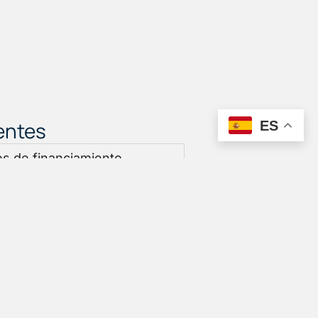
entes
ES
es de financiamiento
pra de bicicletas en AD
os opciones de financiamiento
quirir la bicicleta de tus
con nuestro equipo de ventas
ón sobre las opciones