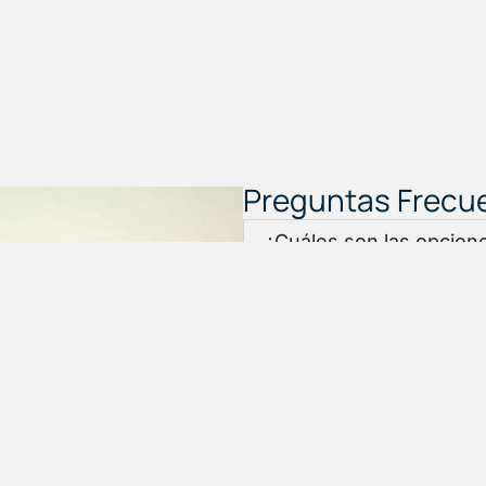
Preguntas Frecu
¿Cuáles son las opcion
disponibles para la com
BIKES JAÉN?
En AD BIKES JAÉN, ofrecem
flexibles para que puedas ad
sueños. Ponte en contacto 
para obtener más informaci
disponibles.