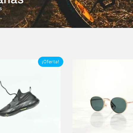
s
¡Oferta!