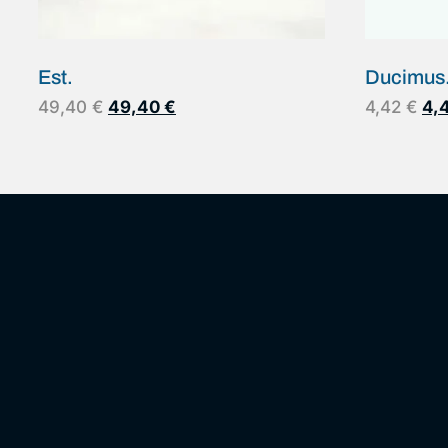
Est.
Ducimus
49,40
€
49,40
€
4,42
€
4,