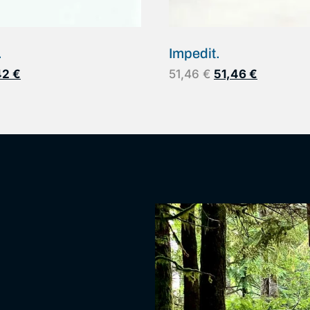
.
Impedit.
42
€
51,46
€
51,46
€