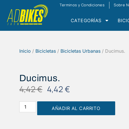
Terminos y Condiciones
Sobre N
CATEGORÍAS
BICI
Inicio
/
Bicicletas
/
Bicicletas Urbanas
/ Ducimus.
Ducimus.
4,42
€
4,42
€
AÑADIR AL CARRITO