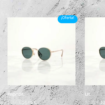
¡Oferta!
Impedit.
Ut.
51,46
€
51,46
€
30,75
€
30