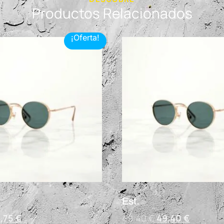
Productos Relacionados
¡Oferta!
Est.
,75
€
49,40
€
49,40
€