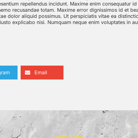
raesentium repellendus incidunt. Maxime enim consequatur id
 nemo recusandae totam. Maxime error dignissimos id et bea
e dolor aliquid possimus. Ut perspiciatis vitae ea distincti
iusto explicabo nisi. Numquam neque enim voluptates in au
gram
Email
DESCUBRE