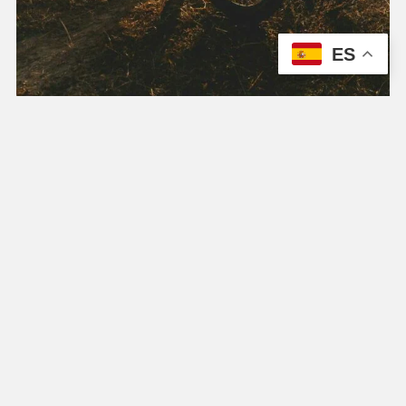
ES
Preguntas Frecuentes
¿Cuáles son las opciones de financiamiento
disponibles para la compra de bicicletas en
AD BIKES JAÉN?
En AD BIKES JAÉN, ofrecemos opciones de
financiamiento flexibles para que puedas adquirir
la bicicleta de tus sueños. Ponte en contacto con
nuestro equipo de ventas para obtener más
información sobre las opciones disponibles.
¿Cómo puedo programar un servicio de
mantenimiento o reparación para mi
bicicleta?