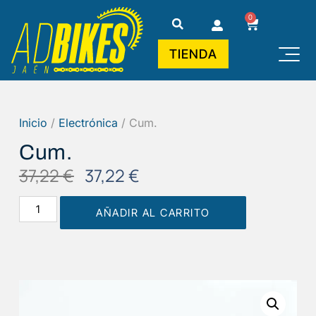
0
TIENDA
Inicio
/
Electrónica
/ Cum.
Cum.
37,22
€
37,22
€
AÑADIR AL CARRITO