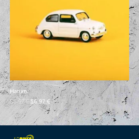
Harum.
56,97
€
56,97
€